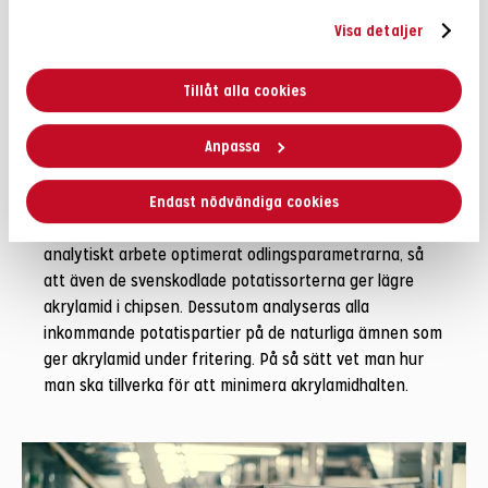
Så har halterna reducerats i
Visa detaljer
Estrellas potatischips
Estrellas låga halter av akrylamid är ett resultat av flera
Tillåt alla cookies
års forskning, analys och tekniska framsteg. Estrella
har tagit fram en egen, patenterad teknologi för att
Anpassa
förbehandla potatisen som utöver en unik krispighet
reducerar halterna av akrylamid i potatischipsen.
Endast nödvändiga cookies
Estrellas agroavdelning har genom omfattande
analytiskt arbete optimerat odlingsparametrarna, så
att även de svenskodlade potatissorterna ger lägre
akrylamid i chipsen. Dessutom analyseras alla
inkommande potatispartier på de naturliga ämnen som
ger akrylamid under fritering. På så sätt vet man hur
man ska tillverka för att minimera akrylamidhalten.