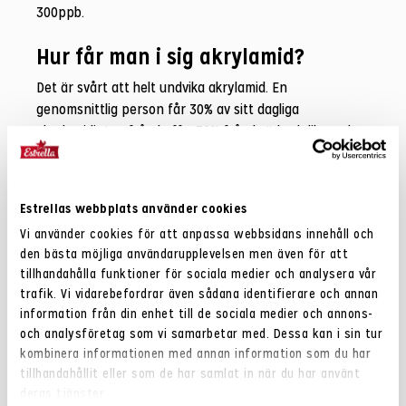
300ppb.
Hur får man i sig akrylamid?
Det är svårt att helt undvika akrylamid. En
genomsnittlig person får 30% av sitt dagliga
akrylamidintag från kaffe; 30% från bröd och liknande;
10% från pommes frites och 10% från chips. Detta enligt
Livsmedelsverket.
Estrellas webbplats använder cookies
Akrylamidhalter kan variera
Vi använder cookies för att anpassa webbsidans innehåll och
Potatis är en levande råvara där sockerhalten ökar
den bästa möjliga användarupplevelsen men även för att
under lagringstiden, och därmed akrylamidhalten. Det
tillhandahålla funktioner för sociala medier och analysera vår
innebär att stora batch- och säsongsvariationer
trafik. Vi vidarebefordrar även sådana identifierare och annan
förekommer. Estrella analyserar dagligen
information från din enhet till de sociala medier och annons-
och analysföretag som vi samarbetar med. Dessa kan i sin tur
akrylamidhalten på chips för att säkerställa godkända
kombinera informationen med annan information som du har
nivåer och för att kunna fortsätta arbeta med att få
tillhandahållit eller som de har samlat in när du har använt
ner halterna.
deras tjänster.