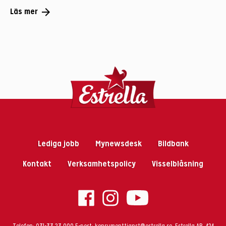
arrow_forward
Läs mer
Lediga jobb
Mynewsdesk
Bildbank
Kontakt
Verksamhetspolicy
Visselblåsning
Telefon:
031-33 23 000
E-post:
konsumenttjanst@estrella.se
. Estrella AB, 424