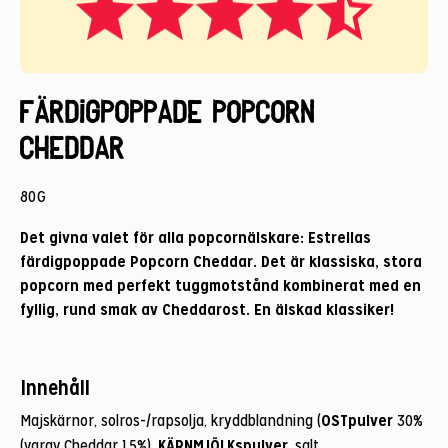
Färdigpoppade Popcorn
Cheddar
80G
Det givna valet för alla popcornälskare: Estrellas
färdigpoppade Popcorn Cheddar. Det är klassiska, stora
popcorn med perfekt tuggmotstånd kombinerat med en
fyllig, rund smak av Cheddarost. En älskad klassiker!
Innehåll
OSTpulver
Majskärnor, solros-/rapsolja, kryddblandning (
30%
KÄRNMJÖLKspulver
(varav Cheddar 1,5%),
, salt,