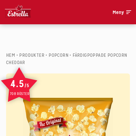
Meny
HEM
•
PRODUKTER
•
POPCORN
•
FÄRDIGPOPPADE POPCORN
CHEDDAR
4.5
/5
708 RÖSTER