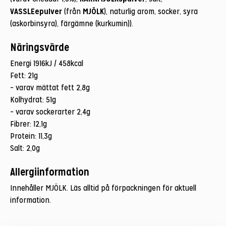
VASSLEepulver
MJÖLK
(från
), naturlig arom, socker, syra
(askorbinsyra), färgämne (kurkumin)).
Näringsvärde
Energi 1916kJ / 458kcal
Fett: 21g
– varav mättat fett 2,8g
Kolhydrat: 51g
– varav sockerarter 2,4g
Fibrer: 12,1g
Protein: 11,3g
Salt: 2,0g
Allergiinformation
Innehåller MJÖLK. Läs alltid på förpackningen för aktuell
information.