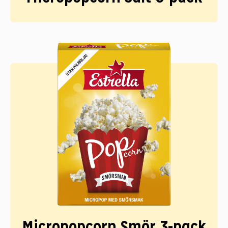
Micropopcorn Smör 3-pack