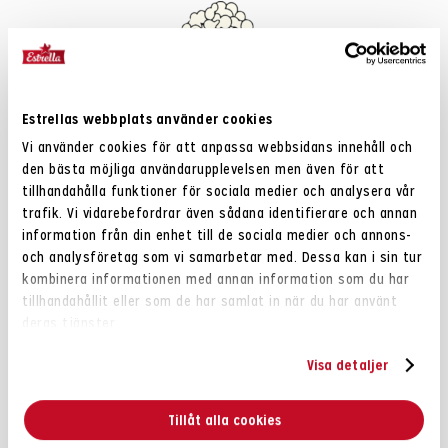
Estrellas webbplats använder cookies
Vi använder cookies för att anpassa webbsidans innehåll och
den bästa möjliga användarupplevelsen men även för att
Varför är färdigpoppade popcorn så
tillhandahålla funktioner för sociala medier och analysera vår
goda?
trafik. Vi vidarebefordrar även sådana identifierare och annan
information från din enhet till de sociala medier och annons-
Det finns massa olika typer av majskorn. Till våra
och analysföretag som vi samarbetar med. Dessa kan i sin tur
färdigpoppade popcorn använder vi en speciell sort som ger
kombinera informationen med annan information som du har
extra stora, extra goda och extra fluffiga popcorn!
tillhandahållit eller som de har samlat in när du har använt
deras tjänster.
Visa detaljer
Relaterat
Tillåt alla cookies