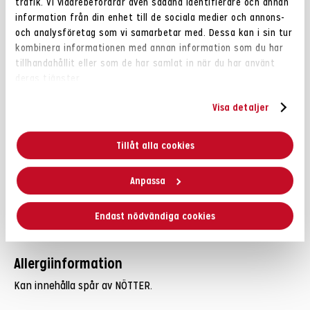
trafik. Vi vidarebefordrar även sådana identifierare och annan
information från din enhet till de sociala medier och annons-
JORDNÖTTER
Rostade
(95%), kakaosmör, vegetabilisk olja
och analysföretag som vi samarbetar med. Dessa kan i sin tur
(rapsolja, sojaolja), havssalt.
kombinera informationen med annan information som du har
tillhandahållit eller som de har samlat in när du har använt
deras tjänster.
Näringsvärde
Visa detaljer
Energi 2474kJ / 563kcal
Fett 46,5g
Tillåt alla cookies
– varav mättat fett 7,8g
Kolhydrater 15,0g
– varav sockerarter 5,9g
Anpassa
Fibrer 9,1g
Protein 25g
Endast nödvändiga cookies
Salt 0,33g
Allergiinformation
Kan innehålla spår av NÖTTER.