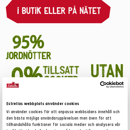
I BUTIK ELLER PÅ NÄTET
Innehåll
Estrellas webbplats använder cookies
Innehållet i produkten kan skilja sig från
Vi använder cookies för att anpassa webbsidans innehåll och
innehållsförteckningen på vår hemsida. Informationen som
den bästa möjliga användarupplevelsen men även för att
står på förpackningen gäller alltid.
tillhandahålla funktioner för sociala medier och analysera vår