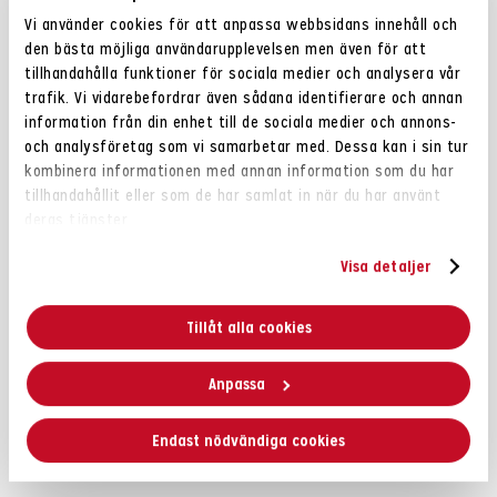
ärtstärkelse, potatisstärkelse, kaliumklorid, grönpepparpulver.
Vi använder cookies för att anpassa webbsidans innehåll och
den bästa möjliga användarupplevelsen men även för att
Näringsvärde
tillhandahålla funktioner för sociala medier och analysera vår
Energi 1882kJ / 448cal
trafik. Vi vidarebefordrar även sådana identifierare och annan
Fett 17g
information från din enhet till de sociala medier och annons-
och analysföretag som vi samarbetar med. Dessa kan i sin tur
– varav mättat fett 1,5g
kombinera informationen med annan information som du har
Kolhydrater 58g
tillhandahållit eller som de har samlat in när du har använt
– varav sockerarter 3,7g
deras tjänster.
Fibrer: 5,5g
Protein 13g
Visa detaljer
Salt 1,8g
Tillåt alla cookies
**Mindre fett. Ca 40% mindre fett än vanliga potatischips.
Bilden på framsidan är ett serveringsförslag.
Anpassa
Allergiinformation
Endast nödvändiga cookies
Kan innehålla spar av MJÖLK och SOJA.