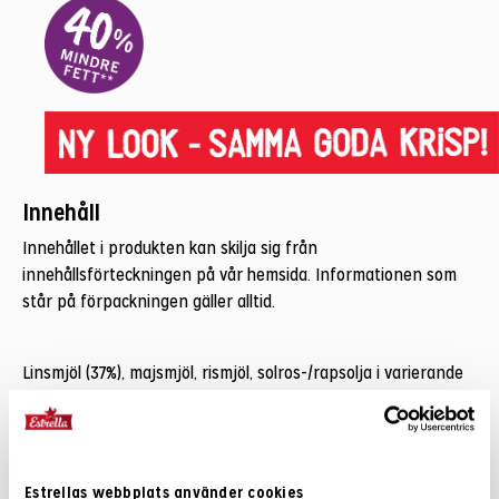
Innehåll
Innehållet i produkten kan skilja sig från
innehållsförteckningen på vår hemsida. Informationen som
står på förpackningen gäller alltid.
Linsmjöl (37%), majsmjöl, rismjöl, solros-/rapsolja i varierande
proportion, kryddblandning (socker, salt, druvsocker,
tomatpulver, maltodextrin, lökpulver, syror (mjölksyra,
citronsyra, äpplesyra), jästextrakt, vitlök, paprika, krydda
(svartpeppar, chili), persilja, paprikaextrakt, naturlig arom),
Estrellas webbplats använder cookies