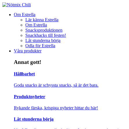
Om Estrella
Lär känna Estrella
Om Estrella
Snacksproduktionen
Snackhacks till festen!
Låt stunderna börja
Odla för Estrella
Våra produkter
Annat gott!
Hållbarhet
Goda snacks är schyssta snacks, så är det bara.
Produktnyheter
Rykande färska, krispiga nyheter hittar du här!
Låt stunderna börja