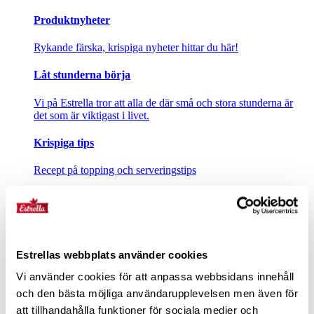
Produktnyheter
Rykande färska, krispiga nyheter hittar du här!
Låt stunderna börja
Vi på Estrella tror att alla de där små och stora stunderna är
det som är viktigast i livet.
Krispiga tips
Recept på topping och serveringstips
Sortiment
Chips
Goda, krispiga potatischips. Låt stunderna börja!
Estrellas webbplats använder cookies
Vi använder cookies för att anpassa webbsidans innehåll
och den bästa möjliga användarupplevelsen men även för
Ostbågar
att tillhandahålla funktioner för sociala medier och