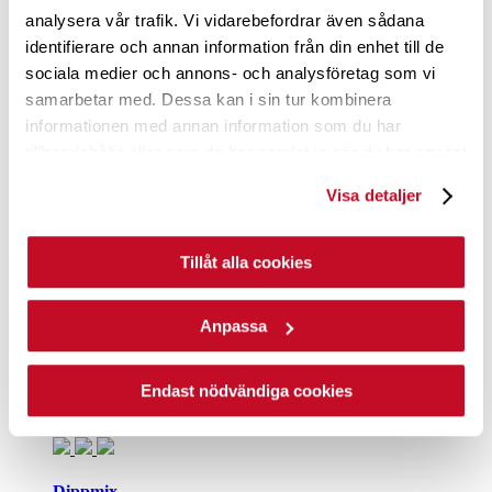
analysera vår trafik. Vi vidarebefordrar även sådana
Frasiga. Krispiga. Ostroliga ostbågar för alla smaker!
identifierare och annan information från din enhet till de
sociala medier och annons- och analysföretag som vi
samarbetar med. Dessa kan i sin tur kombinera
Västkustchips
informationen med annan information som du har
tillhandahållit eller som de har samlat in när du har använt
Grytfriterade Västkustchips direkt från Göteborg!
deras tjänster.
Visa detaljer
Former
Tillåt alla cookies
Ringar, koner, hjärtan, stjärnor. Se alla former här.
Anpassa
Popcorn
Endast nödvändiga cookies
Popcorn för filmen, utflykter, eller typ när som helst.
Dippmix