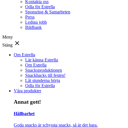
Kontakta oss
Odla för Estrella
Sponsring & Samarbeten
Press
Lediga jobb
Bildbank
Meny
close
Stäng
Om Estrella
Lär känna Estrella
Om Estrella
Snacksproduktionen
Snackhacks till festen!
Låt stunderna börja
Odla för Estrella
Våra produkter
Annat gott!
Hållbarhet
Goda snacks är schyssta snacks, så är det bara.