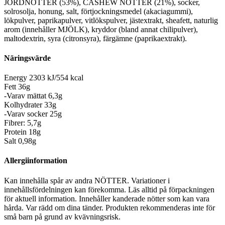
JORDNÖTTER (53%), CASHEW NÖTTER (21%), socker,
solrosolja, honung, salt, förtjockningsmedel (akaciagummi),
lökpulver, paprikapulver, vitlökspulver, jästextrakt, sheafett, naturlig
arom (innehåller MJÖLK), kryddor (bland annat chilipulver),
maltodextrin, syra (citronsyra), färgämne (paprikaextrakt).
Näringsvärde
Energy 2303 kJ/554 kcal
Fett 36g
-Varav mättat 6,3g
Kolhydrater 33g
-Varav socker 25g
Fibrer: 5,7g
Protein 18g
Salt 0,98g
Allergiinformation
Kan innehålla spår av andra NÖTTER. Variationer i
innehållsfördelningen kan förekomma. Läs alltid på förpackningen
för aktuell information. Innehåller kanderade nötter som kan vara
hårda. Var rädd om dina tänder. Produkten rekommenderas inte för
små barn på grund av kvävningsrisk.