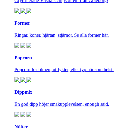
Grytfriterade Västkustchips direkt från Göteborg!
Former
Ringar, koner, hjärtan, stjärnor. Se alla former här.
Popcorn
Popcorn för filmen, utflykter, eller typ när som helst.
Dippmix
En god dipp höjer smakupplevelsen, enough said.
Nötter