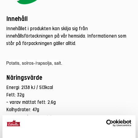
Innehåll
Innehållet i produkten kan skilja sig från
innehållsförteckningen på vår hemsida. Informationen som
står på förpackningen gäller alltid.
Potatis, solros-/rapsolja, salt.
Näringsvärde
Energi: 2138 kJ / 513kcal
Fett: 32g
– varav mättat fett: 2,6g
Kolhydrater: 47g
-varav sockerarter: 0,5g
Fibrer: 5,5g
Protein: 5,8g