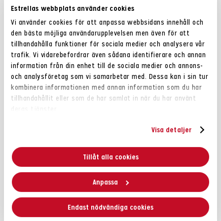
Salt: 1,3g
Estrellas webbplats använder cookies
Vi använder cookies för att anpassa webbsidans innehåll och
Allergiinformation
den bästa möjliga användarupplevelsen men även för att
Kan innehålla spår av MJÖLK. Läs alltid på förpackningen för
tillhandahålla funktioner för sociala medier och analysera vår
aktuell information.
trafik. Vi vidarebefordrar även sådana identifierare och annan
information från din enhet till de sociala medier och annons-
och analysföretag som vi samarbetar med. Dessa kan i sin tur
kombinera informationen med annan information som du har
Om Estrella
tillhandahållit eller som de har samlat in när du har använt
deras tjänster.
Visa detaljer
Tillåt alla cookies
Anpassa
Endast nödvändiga cookies
Relaterat