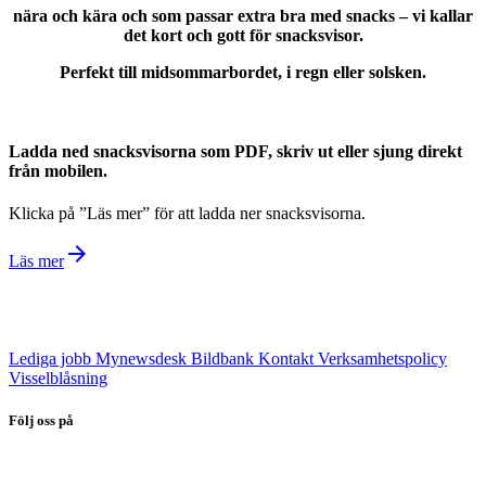
nära och kära och som passar extra bra med snacks – vi kallar
det kort och gott för snacksvisor.
Perfekt till midsommarbordet, i regn eller solsken.
Ladda ned snacksvisorna som PDF, skriv ut eller sjung direkt
från mobilen.
Klicka på ”Läs mer” för att ladda ner snacksvisorna.
arrow_forward
Läs mer
Lediga jobb
Mynewsdesk
Bildbank
Kontakt
Verksamhetspolicy
Visselblåsning
Följ oss på