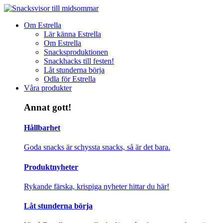
Om Estrella
Lär känna Estrella
Om Estrella
Snacksproduktionen
Snackhacks till festen!
Låt stunderna börja
Odla för Estrella
Våra produkter
Annat gott!
Hållbarhet
Goda snacks är schyssta snacks, så är det bara.
Produktnyheter
Rykande färska, krispiga nyheter hittar du här!
Låt stunderna börja