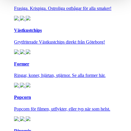
Frasiga. Krispiga. Ostroliga ostbågar för alla smaker!
Västkustchips
Grytfriterade Västkustchips direkt från Göteborg!
Former
Ringar, koner, hjärtan, stjärnor. Se alla former här.
Popcorn
Popcorn för filmen, utflykter, eller typ när som helst.
Dippmix