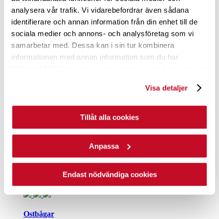
analysera vår trafik. Vi vidarebefordrar även sådana
Produktnyheter
identifierare och annan information från din enhet till de
Rykande färska, krispiga nyheter hittar du här!
sociala medier och annons- och analysföretag som vi
samarbetar med. Dessa kan i sin tur kombinera
Låt stunderna börja
informationen med annan information som du har
tillhandahållit eller som de har samlat in när du har använt
Vi på Estrella tror att alla de där små och stora stunderna är
det som är viktigast i livet.
deras tjänster.
Visa detaljer
Krispiga tips
Tillåt alla cookies
Recept på topping och serveringstips
Sortiment
Anpassa
Chips
Endast nödvändiga cookies
Goda, krispiga potatischips. Låt stunderna börja!
Ostbågar