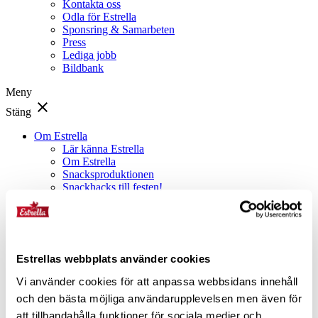
Kontakta oss
Odla för Estrella
Sponsring & Samarbeten
Press
Lediga jobb
Bildbank
Meny
close
Stäng
Om Estrella
Lär känna Estrella
Om Estrella
Snacksproduktionen
Snackhacks till festen!
Låt stunderna börja
Odla för Estrella
Våra produkter
Annat gott!
Estrellas webbplats använder cookies
Vi använder cookies för att anpassa webbsidans innehåll
Hållbarhet
och den bästa möjliga användarupplevelsen men även för
Goda snacks är schyssta snacks, så är det bara.
att tillhandahålla funktioner för sociala medier och