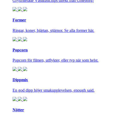
Grytfriterade Västkustchips direkt från Göteborg!
Former
Ringar, koner, hjärtan, stjärnor. Se alla former här.
Popcorn
Popcorn för filmen, utflykter, eller typ när som helst.
Dippmix
En god dipp höjer smakupplevelsen, enough said.
Nötter