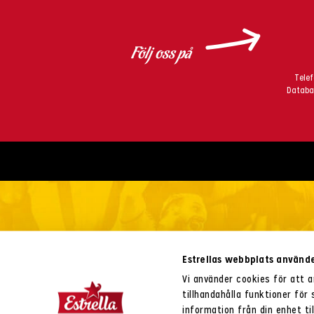
Följ oss på
Tele
Databa
Estrellas webbplats använde
Vi använder cookies för att 
tillhandahålla funktioner för
information från din enhet t