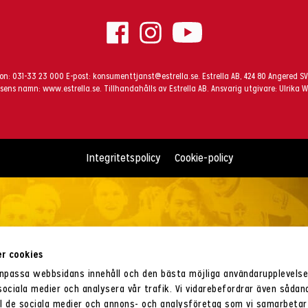
fon:
031-33 23 000
E-post:
konsumenttjanst@estrella.se
. Estrella AB, 424 80 Angered S
sens namn:
www.estrella.se
.
Tillhandahålls av Estrella AB. Ansvarig utgivare: Ulrika W
Integritetspolicy
Cookie-policy
r cookies
anpassa webbsidans innehåll och den bästa möjliga användarupplevels
 sociala medier och analysera vår trafik. Vi vidarebefordrar även sådan
ill de sociala medier och annons- och analysföretag som vi samarbetar