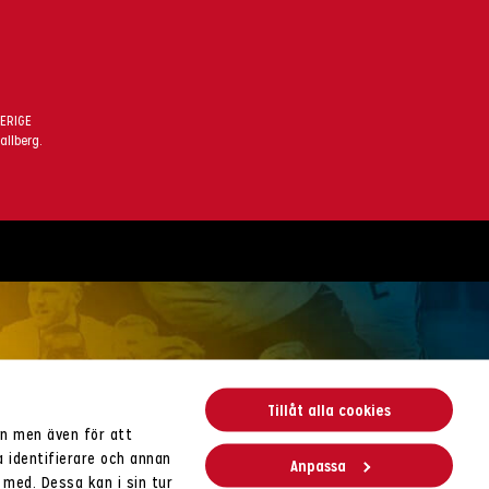
VERIGE
allberg.
Tillåt alla cookies
en men även för att
a identifierare och annan
Anpassa
 med. Dessa kan i sin tur