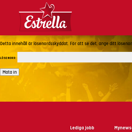
Detta innehåll är lösenordsskyddat. För att se det, ange ditt löseno
Lösenord:
Lediga jobb
Mynews