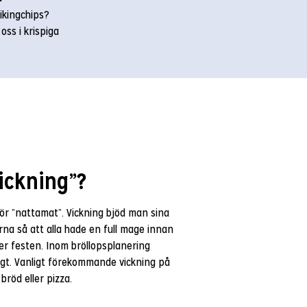
ikingchips?
ss i krispiga
ickning”?
för ”nattamat”. Vickning bjöd man sina
a så att alla hade en full mage innan
ter festen. Inom bröllopsplanering
igt. Vanligt förekommande vickning på
bröd eller pizza.