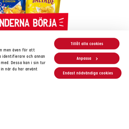
Tillåt alla cookies
en men även för att
a identifierare och annan
Anpassa
 med. Dessa kan i sin tur
in när du har använt
Endast nödvändiga cookies
s Vickningschips?
 som det andra chipset i Sverige. Det