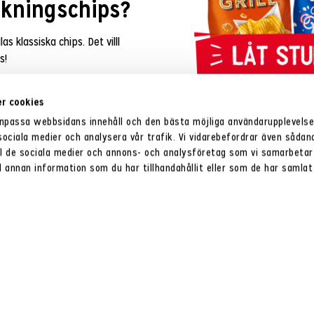
ckningschips?
s klassiska chips. Det villl
s!
r cookies
anpassa webbsidans innehåll och den bästa möjliga användarupplevels
 sociala medier och analysera vår trafik. Vi vidarebefordrar även sådan
ill de sociala medier och annons- och analysföretag som vi samarbetar
annan information som du har tillhandahållit eller som de har samlat 
När lanserade
1966 lanserades Vickningschips,
tredje chipset var Grillchips.