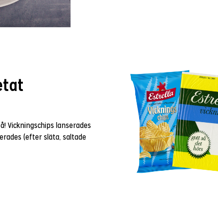
etat
så! Vickningschips lanserades
rades (efter släta, saltade