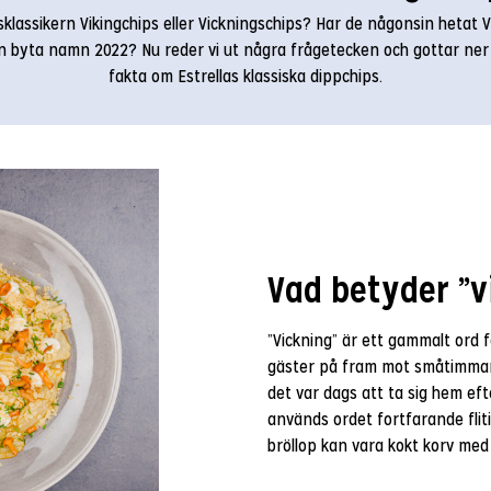
sklassikern Vikingchips eller Vickningschips? Har de någonsin hetat V
en byta namn 2022? Nu reder vi ut några frågetecken och gottar ner o
fakta om Estrellas klassiska dippchips.
Vad betyder ”v
”Vickning” är ett gammalt ord 
gäster på fram mot småtimmarn
det var dags att ta sig hem ef
används ordet fortfarande flit
bröllop kan vara kokt korv med 