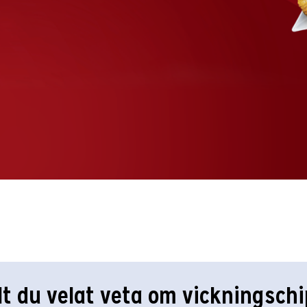
lt du velat veta om vickningsch