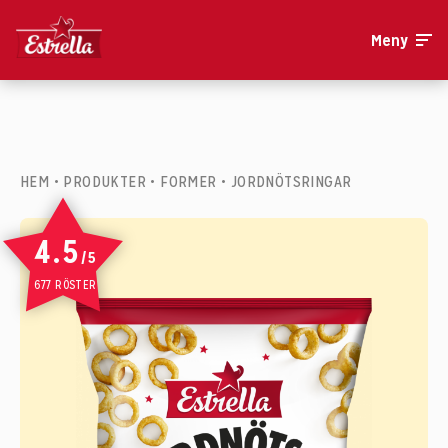
Meny
HEM
•
PRODUKTER
•
FORMER
•
JORDNÖTSRINGAR
4.5
/5
677 RÖSTER