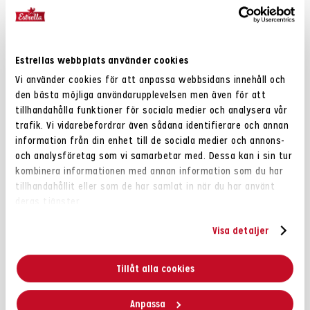
druvsocker, salt), majsmjöl, rismjöl, solros- /rapsolja,
KORNmjöl
RÅGmjöl
,
, socker, salt, druvsocker.
Näringsvärde
Estrellas webbplats använder cookies
Energi 1945kJ / 465kcal
Vi använder cookies för att anpassa webbsidans innehåll och
Fett 25g
den bästa möjliga användarupplevelsen men även för att
– varav mättat fett 3,1g
tillhandahålla funktioner för sociala medier och analysera vår
Kolhydrater 46g
trafik. Vi vidarebefordrar även sådana identifierare och annan
-varav sockerarter 8,4g
information från din enhet till de sociala medier och annons-
och analysföretag som vi samarbetar med. Dessa kan i sin tur
Fibrer 5,5g
kombinera informationen med annan information som du har
Protein 12g
tillhandahållit eller som de har samlat in när du har använt
Salt 2,3g
deras tjänster.
Allergiinformation
Visa detaljer
Kan innehålla spår av NÖTTER and MJÖLK. Läs alltid på
förpackningen för aktuell information.
Tillåt alla cookies
Anpassa