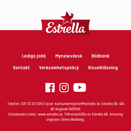
Lediga jobb
Mynewsdesk
Bildbank
Kontakt
Verksamhetspolicy
Visselblåsning
Telefon:
031-33 23 000
E-post:
konsumenttjanst@estrella.se
. Estrella AB, 424
80 Angered SVERIGE
Databasens namn:
www.estrella.se
.
Tillhandahålls av Estrella AB. Ansvarig
utgivare: Ulrika Wallberg.