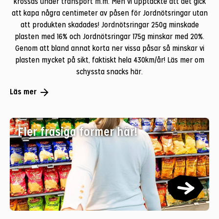
krossas under transport m.m. Men vi upptäckte att det gick
att kapa några centimeter av påsen för Jordnötsringar utan
att produkten skadades! Jordnötsringar 250g minskade
plasten med 16% och Jordnötsringar 175g minskar med 20%.
Genom att bland annat korta ner vissa påsar så minskar vi
plasten mycket på sikt, faktiskt hela 430km/år! Läs mer om
schyssta snacks här.
arrow_forward
Läs mer
Fler frasiga former här!