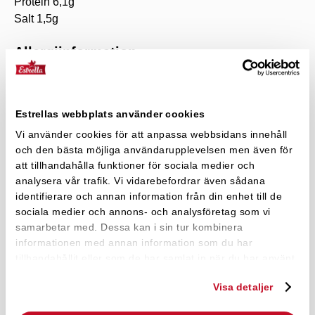
Protein 6,1g
Salt 1,5g
Allergiinformation
Produkten innehåller MJÖLK. Läs alltid på förpackningen
för aktuell information.
Estrellas webbplats använder cookies
Vi använder cookies för att anpassa webbsidans innehåll
och den bästa möjliga användarupplevelsen men även för
Hur mycket potatis behövs för
keyboard_arrow_down
att tillhandahålla funktioner för sociala medier och
1kg chips?
analysera vår trafik. Vi vidarebefordrar även sådana
För ett kilo chips behövs det ungefär tre –
identifierare och annan information från din enhet till de
fyra kilo potatis. För en påse chips
sociala medier och annons- och analysföretag som vi
behövs strax över ett kilo potatis.
samarbetar med. Dessa kan i sin tur kombinera
informationen med annan information som du har
Här kan du se hur tillverkningen av våra
Krispiga fakta!
tillhandahållit eller som de har samlat in när du har använt
klassiska Sourcream & Onionchips går till
deras tjänster.
– från potatis till färdig påse i butik.
Historien om Sourcream & Onion är inte lik någon annan
Visa detaljer
chipslansering! Varför heter den som den gör? Varför är