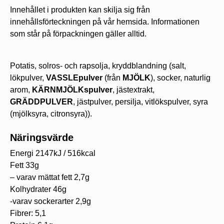
Innehållet i produkten kan skilja sig från
innehållsförteckningen på vår hemsida. Informationen
som står på förpackningen gäller alltid.
Potatis, solros- och rapsolja, kryddblandning (salt,
lökpulver,
VASSLEpulver
(från
MJÖLK
), socker, naturlig
arom,
KÄRNMJÖLKspulver
, jästextrakt,
GRÄDDPULVER
, jästpulver, persilja, vitlökspulver, syra
(mjölksyra, citronsyra)).
Näringsvärde
Energi 2147kJ / 516kcal
Fett 33g
– varav mättat fett 2,7g
Kolhydrater 46g
-varav sockerarter 2,9g
Fibrer: 5,1