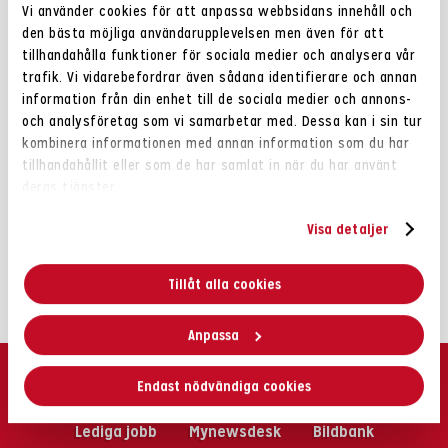
Vi har minskat det biologiska avfallet men lite restavfall
Vi använder cookies för att anpassa webbsidans innehåll och
blir det ändå. Det kan vara rötter, groddar, potatisar
den bästa möjliga användarupplevelsen men även för att
med mera. Estrella har länge lämnat biologiskt avfall till
tillhandahålla funktioner för sociala medier och analysera vår
framställan av biogas. Vid framställning av biogas
trafik. Vi vidarebefordrar även sådana identifierare och annan
uppstår en restprodukt som kan användas som gödsel i
information från din enhet till de sociala medier och annons-
och analysföretag som vi samarbetar med. Dessa kan i sin tur
jordbruket. Det blir som ett smart kretslopp: Estrellas
kombinera informationen med annan information som du har
avfall ger biogas som ger både gödsel och koldioxidfri
tillhandahållit eller som de har samlat in när du har använt
produktion av snacks!
deras tjänster.
Visa detaljer
Tillåt alla cookies
Anpassa
Endast nödvändiga cookies
Lediga jobb
Mynewsdesk
Bildbank