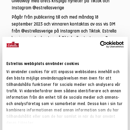
Giveaway med årets krispiga nyheter på Tiktok och
Instagram @estrellasverige
Pågår från publicering till och med måndag 18
september 2023 och vinnaren kontaktas av oss vis DM
från @estrellasverige på Instagram och Tiktok. Estrella
har inga andra konton på Tiktok eller Instagram. 3
vinnare dras slumpmässigt av Estrella och kan inte
överklagas. Tävlingen är inte
stödd/sponsrad/administrerad av Tiktok eller Meta.
Estrellas webbplats använder cookies
Du måste ha fyllt 16år för att få delta. Under 18 år krävs
Vi använder cookies för att anpassa webbsidans innehåll och
målsmans godkännande. Vinnare måste vara bosatt i
den bästa möjliga användarupplevelsen men även för att
Sverige. Användarnamn på vinnare publiceras på
tillhandahålla funktioner för sociala medier och analysera vår
Estrellas hemsida och/eller sociala medier efter
trafik. Vi vidarebefordrar även sådana identifierare och annan
dragningen. Om den kontaktade vinnaren inte svarar
information från din enhet till de sociala medier och annons-
inom 48 timmar kan vinsten gå vidare.
och analysföretag som vi samarbetar med. Dessa kan i sin tur
kombinera informationen med annan information som du har
Personuppgifter används för att hantera tävlingen och
tillhandahållit eller som de har samlat in när du har använt
kontakta vinnaren i enlighet med Estrellas
deras tjänster.
integritetspolicy. Fullständig policy finns under