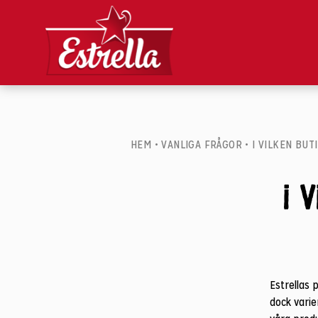
HEM
•
VANLIGA FRÅGOR
•
I VILKEN BUT
I 
Estrellas 
dock varie