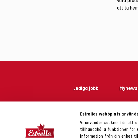
våra produ
att ta hem
Lediga jobb
Mynews
Estrellas webbplats använde
Följ oss på
Vi använder cookies för att 
Tele
tillhandahålla funktioner för
Databa
information från din enhet t