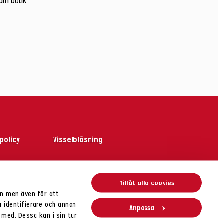
din butik
policy
Visselblåsning
Tillåt alla cookies
en men även för att
VERIGE
a identifierare och annan
Anpassa
allberg.
 med. Dessa kan i sin tur