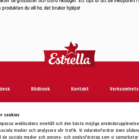
kter till grossister och stora rikslager. Ett tips är att be inköparen i 
 produkten du vill ha, det brukar hjälpa!
desk
Bildbank
Kontakt
Verksamhets
r cookies
anpassa webbsidans innehåll och den bästa möjliga användarupplevels
fon:
031-33 23 000
E-post:
konsumenttjanst@estrella.se
. Estrella AB, 424 80 Angered S
 sociala medier och analysera vår trafik. Vi vidarebefordrar även sådan
sens namn:
www.estrella.se
.
Tillhandahålls av Estrella AB. Ansvarig utgivare: Ulrika W
ill de sociala medier och annons- och analysföretag som vi samarbetar