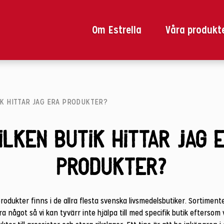
Om Estrella
Våra produkt
IK HITTAR JAG ERA PRODUKTER?
vilken butik hittar jag 
produkter?
produkter finns i de allra flesta svenska livsmedelsbutiker. Sortiment
ra något så vi kan tyvärr inte hjälpa till med specifik butik eftersom v