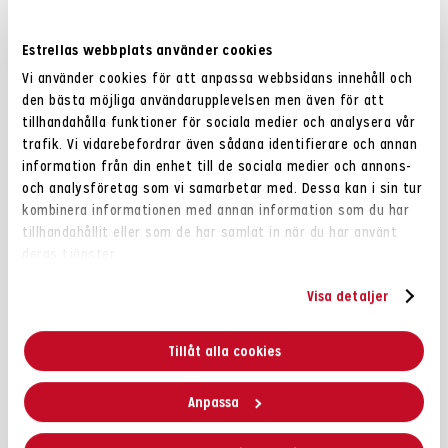
produkter?
Estrellas webbplats använder cookies
Vi använder cookies för att anpassa webbsidans innehåll och
den bästa möjliga användarupplevelsen men även för att
För oss är inte själva märkningen det viktiga. Vi har
tillhandahålla funktioner för sociala medier och analysera vår
börjat mäta våra produkters klimatpåverkan och börjat
trafik. Vi vidarebefordrar även sådana identifierare och annan
med våra storsäljare inom chips och linschips. De står
information från din enhet till de sociala medier och annons-
för en stor del av försäljningen och klimatavtrycket för
och analysföretag som vi samarbetar med. Dessa kan i sin tur
chips varierar inte så mycket beroende på sort. Siffran
kombinera informationen med annan information som du har
är viktig för att vi ska få bra koll på hur vi kan fortsätta
tillhandahållit eller som de har samlat in när du har använt
deras tjänster.
vårt arbete med att minska klimatavtrycket och så att
våra konsumenter förstår vilken resa som ligger bakom
Visa detaljer
en påse chips.
Tillåt alla cookies
Anpassa