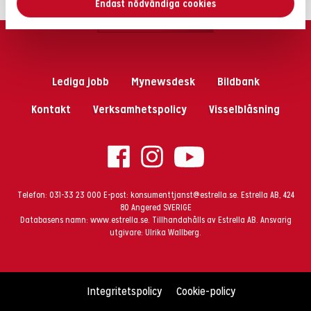
Endast nödvändiga cookies
Lediga jobb
Mynewsdesk
Bildbank
Kontakt
Verksamhetspolicy
Visselblåsning
Telefon:
031-33 23 000
E-post:
konsumenttjanst@estrella.se
. Estrella AB, 424
80 Angered SVERIGE
Databasens namn:
www.estrella.se
.
Tillhandahålls av Estrella AB. Ansvarig
utgivare: Ulrika Wallberg.
Integritetspolicy
Cookie-policy