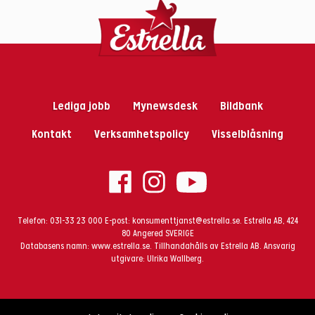
Lediga jobb
Mynewsdesk
Bildbank
Kontakt
Verksamhetspolicy
Visselblåsning
Telefon:
031-33 23 000
E-post:
konsumenttjanst@estrella.se
. Estrella AB, 424
80 Angered SVERIGE
Databasens namn:
www.estrella.se
.
Tillhandahålls av Estrella AB. Ansvarig
utgivare: Ulrika Wallberg.