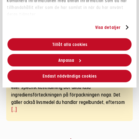
kombinera informationen med annan information som du har
tillhandahållit eller som de har samlat in när du har använt
INNEHÅLL
deras tjänster.
Visa detaljer
Tillåt alla cookies
Anpassa
Allergimärkningar och innehåll
Endast nödvändiga cookies
Allergenmärkning Du som har en allergi, överkänslighet
eller specifik kosthållning bör alltid läsa
ingrediensförteckningen på förpackningen noga. Det
gäller också livsmedel du handlar regelbundet, eftersom
[...]