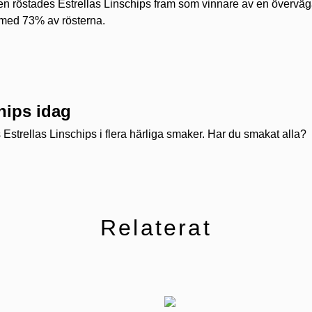
en röstades Estrellas Linschips fram som vinnare av en övervä
 med 73% av rösterna.
hips idag
s Estrellas Linschips i flera härliga smaker. Har du smakat alla?
Relaterat