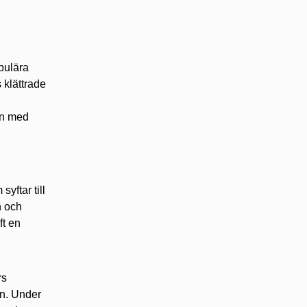
pulära
 klättrade
en med
yftar till
n och
ft en
rs
n. Under