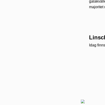
galakväll
majoritet
Linsc
Idag finn