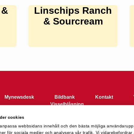
 &
Linschips Ranch
& Sourcream
Mynewsdesk
Bildbank
Kontakt
Visselblåsning
der cookies
t anpassa webbsidans innehåll och den bästa möjliga användarup
ioner för sociala medier och analysera vår trafik. Vi vidarebefordr