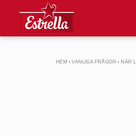
HEM
•
VANLIGA FRÅGOR
•
NÄR 