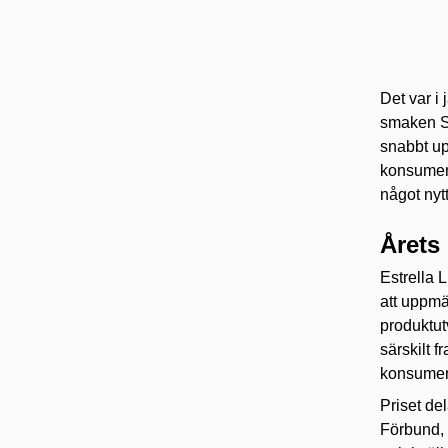
Det var i
smaken So
snabbt up
konsument
något nyt
Årets
Estrella L
att uppmä
produktut
särskilt f
konsumen
Priset de
Förbund,