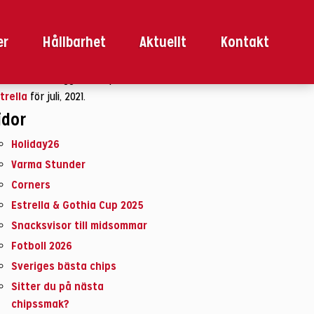
k
ter:
er
Hållbarhet
Aktuellt
Kontakt
 bläddrar i bloggarkivet på
trella
för juli, 2021.
idor
Holiday26
Varma Stunder
Corners
Estrella & Gothia Cup 2025
Snacksvisor till midsommar
Fotboll 2026
Sveriges bästa chips
Sitter du på nästa
chipssmak?