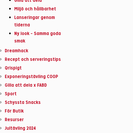
Gilla att dela
Miljö och hållbarhet
Lanseringar genom
tiderna
Ny look – Samma goda
smak
Dreamhack
Recept och serveringstips
Qrispigt
Exponeringstävling COOP
Gilla att dela x FABD
Sport
Schyssta Snacks
För Butik
Resurser
Jultävling 2024