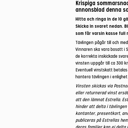
Krispiga sommarsnack
annonsblad denna s
Hitta och ringa in de 10 
Skicka in svaret nedan. B
som får varsin kasse full
Tävlingen pågår till och med
Vinnaren ska vara bosatt i S
de korrekta inskickade svare
vinsten uppgår till ca 300 k
Eventuell vinstskatt betala
hantera tävlingen i enlighet
Vinsten skickas via Postnor
eller returnerad vinst ersät
att den lämnat Estrella. Es
hinder att delta i tävlingen
kontanter, presentkort, an
publiceras på Estrellas hem
deras familjer kan ej delta