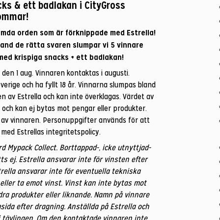
s & ett badlakan i CityGross
ommar!
gömda orden som är förknippade med Estrella!
land de rätta svaren slumpar vi 5 vinnare
 med krispiga snacks + ett badlakan!
 den 1 aug. Vinnaren kontaktas i augusti.
verige och ha fyllt 18 år. Vinnarna slumpas bland
n av Estrella och kan inte överklagas. Värdet av
r och kan ej bytas mot pengar eller produkter.
s av vinnaren. Personuppgifter används för att
 med Estrellas integritetspolicy.
d Mypack Collect. Borttappad-, icke utnyttjad-
ts ej. Estrella ansvarar inte för vinsten efter
trella ansvarar inte för eventuella tekniska
 eller ta emot vinst. Vinst kan inte bytas mot
dra produkter eller liknande. Namn på vinnare
sida efter dragning. Anställda på Estrella och
 i tävlingen. Om den kontaktade vinnaren inte