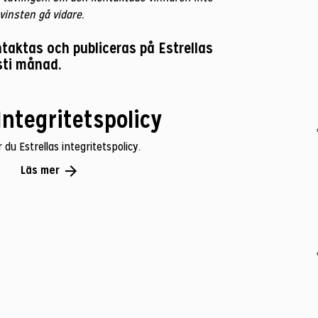
vinsten gå vidare.
ntaktas och publiceras på Estrellas
ti månad.
Integritetspolicy
r du Estrellas integritetspolicy.
arrow_forward
Läs mer