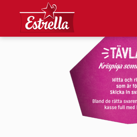
Inlämning: ordjak
Här lämnar du in svaren i C