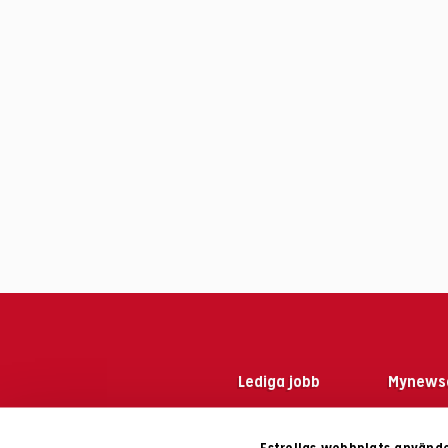
Lediga jobb
Mynews
Estrellas webbplats använde