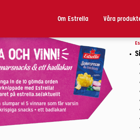
t i City Gross annonsblad
Sö
ef
ity Gross annonsblad!
Om Estrella
Våra produkt
Du
Es
S