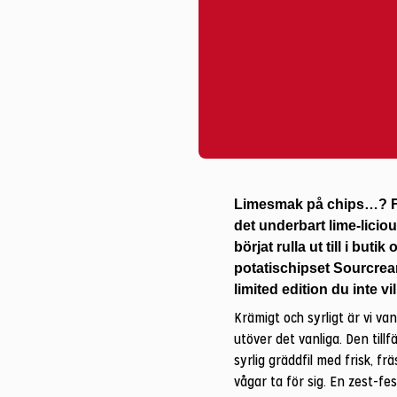
Limesmak på chips…? För
det underbart lime-licio
börjat rulla ut till i buti
potatischipset Sourcrea
limited edition du inte vi
Krämigt och syrligt är vi v
utöver det vanliga. Den till
syrlig gräddfil med frisk, f
vågar ta för sig. En zest-fes