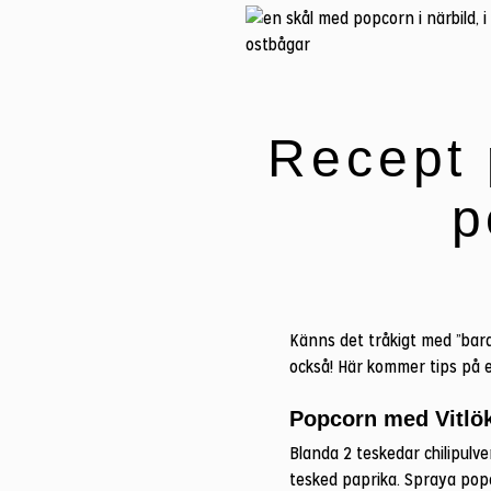
Recept 
p
Känns det tråkigt med ”bar
också! Här kommer tips på
Popcorn med Vitlök
Blanda 2 teskedar chilipulver,
tesked paprika. Spraya popc