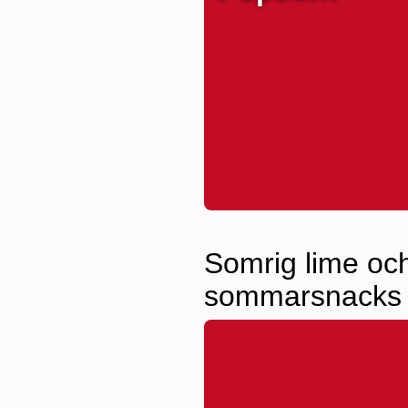
Somrig lime och
sommarsnacks f