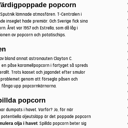
 färdigpoppade popcorn
 Sputnik lämnade atmosfären. T-Centralen i
de inseglet hade premiär. Och Sverige fick sina
. Året var 1957 och Estrella, som då låg i
ionen av popcorn och potatischips.
en
 av bland annat astronauten Clayton C.
en påse karamellpopcorn i fartyget så spreds
allt. Trots kaoset och jagandet efter smulor
ösa problemet genom att försegla påsen och
att fånga upp popcornkärnorna.
pillda popcorn
r dumpats i havet. Varför? Jo, för när
 potentiella oljeutsläpp är det poppade popcorn
. Spillda popcorn beter sig
mulera olja i havet