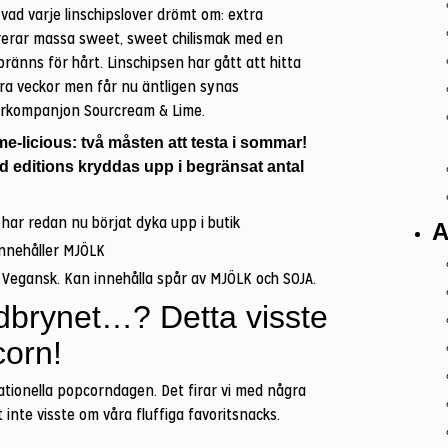
vad varje linschipslover drömt om: extra
ererar massa sweet, sweet chilismak med en
ränns för hårt. Linschipsen har gått att hitta
ra veckor men får nu äntligen synas
rkompanjon Sourcream & Lime.
me-licious: två måsten att testa i sommar!
d editions kryddas upp i begränsat antal
har redan nu börjat dyka upp i butik
A
nnehåller MJÖLK
g. Vegansk. Kan innehålla spår av MJÖLK och SOJA.
dbrynet…? Detta visste
corn!
nationella popcorndagen. Det firar vi med några
 inte visste om våra fluffiga favoritsnacks.