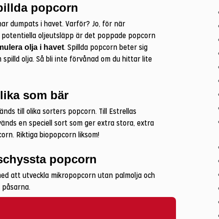
pillda popcorn
r dumpats i havet. Varför? Jo, för när
 potentiella oljeutsläpp är det poppade popcorn
. Spillda popcorn beter sig
mulera olja i havet
illd olja. Så bli inte förvånad om du hittar lite
 lika som bär
ds till olika sorters popcorn. Till Estrellas
nds en speciell sort som ger extra stora, extra
orn. Riktiga biopopcorn liksom!
 schyssta popcorn
 med att utveckla mikropopcorn utan palmolja och
 påsarna.