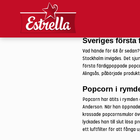
5 saker du inte
Den 19 januari är det inter
fakta du garanterat inte vis
Sveriges första
Vad hände för 68 år sedan?
Stockholm invigdes. Det sjun
första färdigpoppade popcorn
Alingsås, påbörjade produkt
Popcorn i rymd
Popcorn har ätits i rymden
Anderson. När han öppnade 
krossade popcornsmulor över
lyckades han till slut lösa
ett luftfilter för att fånga