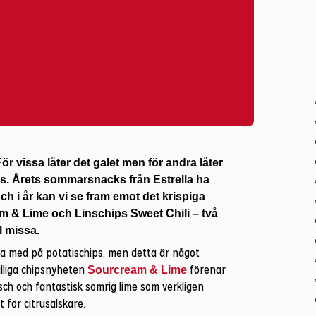
 vissa låter det galet men för andra låter
us. Årets sommarsnacks från Estrella ha
k och i år kan vi se fram emot det krispiga
m & Lime och Linschips Sweet Chili – två
ll missa.
ana med på potatischips, men detta är något
fälliga chipsnyheten
förenar
Sourcream & Lime
räsch och fantastisk somrig lime som verkligen
t för citrusälskare.