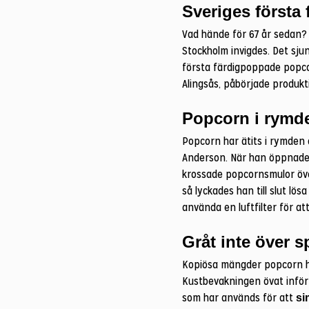
Sveriges första
Vad hände för 67 år sedan?
Stockholm invigdes. Det sjun
första färdigpoppade popcorn
Alingsås, påbörjade produkt
Popcorn i rymd
Popcorn har ätits i rymden
Anderson. När han öppnade 
krossade popcornsmulor över
så lyckades han till slut l
använda en luftfilter för 
Gråt inte över s
Kopiösa mängder popcorn ha
Kustbevakningen övat inför
som har används för att
si