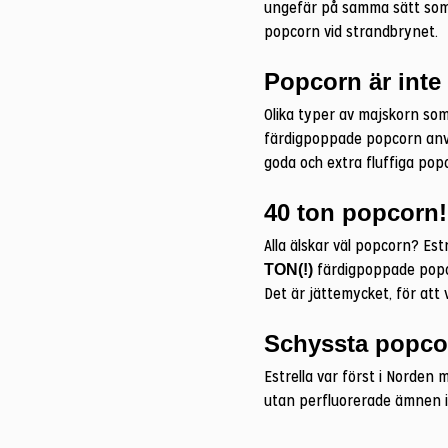
ungefär på samma sätt som sp
popcorn vid strandbrynet.
Popcorn är inte
Olika typer av majskorn som a
färdigpoppade popcorn anvä
goda och extra fluffiga popc
40 ton popcorn!
Alla älskar väl popcorn? Es
färdigpoppade popco
TON(!)
Det är jättemycket, för att 
Schyssta popco
Estrella var först i Norden
utan perfluorerade ämnen i