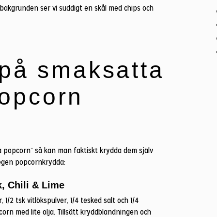
på smaksatta
opcorn
a popcorn” så kan man faktiskt krydda dem själv
 egen popcornkrydda:
, Chili & Lime
 1/2 tsk vitlökspulver, 1/4 tesked salt och 1/4
orn med lite olja. Tillsätt kryddblandningen och