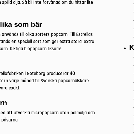
illd olja. Så bli inte förvånad om du hittar lite
 lika som bär
nvänds till olika sorters popcorn. Till Estrellas
nds en speciell sort som ger extra stora, extra
K
orn. Riktiga biopopcorn liksom!
trellafabriken i Göteborg producerar
40
rn varje månad till Svenska popcornälskare.
vara exakt.
rn
 med att utveckla micropopcorn utan palmolja och
 påsarna.