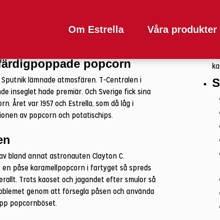
 visste om popcorn
Sö
ef
nationella popcorndagen. Det firar vi med några
Om Estrella
Våra produkter
ste om våra fluffiga favoritsnacks.
Du
 färdigpoppade popcorn
ka
 Sputnik lämnade atmosfären. T-Centralen i
S
de inseglet hade premiär. Och Sverige fick sina
. Året var 1957 och Estrella, som då låg i
ionen av popcorn och potatischips.
en
 av bland annat astronauten Clayton C.
en påse karamellpopcorn i fartyget så spreds
allt. Trots kaoset och jagandet efter smulor så
 problemet genom att försegla påsen och använda
 upp popcornböset.