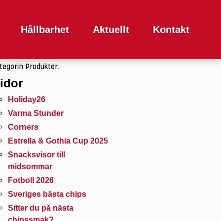
k
ter:
Hållbarhet
Aktuellt
Kontakt
 bläddrar just nu i arkivet för
tegorin Produkter.
idor
Holiday26
Varma Stunder
Corners
Estrella & Gothia Cup 2025
Snacksvisor till
midsommar
Fotboll 2026
Sveriges bästa chips
Sitter du på nästa
chipssmak?