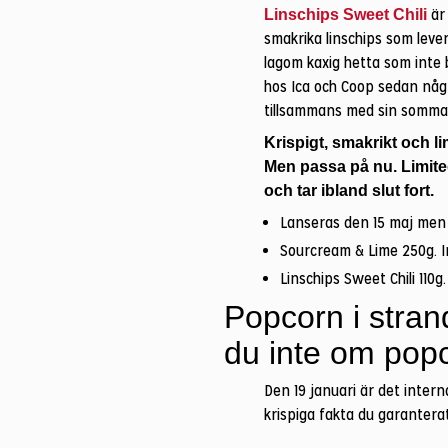
är 
Linschips Sweet Chili
smakrika linschips som lev
lagom kaxig hetta som inte b
hos Ica och Coop sedan någ
tillsammans med sin somma
Krispigt, smakrikt och li
Men passa på nu. Limite
och tar ibland slut fort.
Lanseras den 15 maj men 
Sourcream & Lime 250g. I
Linschips Sweet Chili 110
Popcorn i stran
du inte om pop
Den 19 januari är det inter
krispiga fakta du garanterat