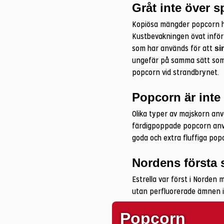
Gråt inte över s
Kopiösa mängder popcorn ha
Kustbevakningen övat inför
som har används för att
si
ungefär på samma sätt som sp
popcorn vid strandbrynet.
Popcorn är inte
Olika typer av majskorn använ
färdigpoppade popcorn anvä
goda och extra fluffiga popc
Nordens första
Estrella var först i Norden
utan perfluorerade ämnen i
Popcorn