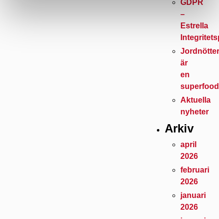
GDPR
–
Estrella
Integritet
Jordnötte
är
en
superfoo
Aktuella
nyheter
Arkiv
april
2026
februari
2026
januari
2026