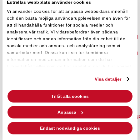
Estrellas webbplats använder cookies
Snacks
För
Vi använder cookies för att anpassa webbsidans innehåll
och den bästa möjliga användarupplevelsen men även för
Butik
att tillhandahålla funktioner för sociala medier och
Resurser
analysera vår trafik. Vi vidarebefordrar även sådana
Jultävling
identifierare och annan information från din enhet till de
2024
sociala medier och annons- och analysföretag som vi
Jultävling
samarbetar med. Dessa kan i sin tur kombinera
informationen med annan information som du har
2023
tillhandahållit eller som de har samlat in när du har använt
Vad
deras tjänster.
tycker
Visa detaljer
du?
Vinnare
Tillåt alla cookies
Tävlingar
Heja
Anpassa
Superbåga
Cookie
Endast nödvändiga cookies
Policy