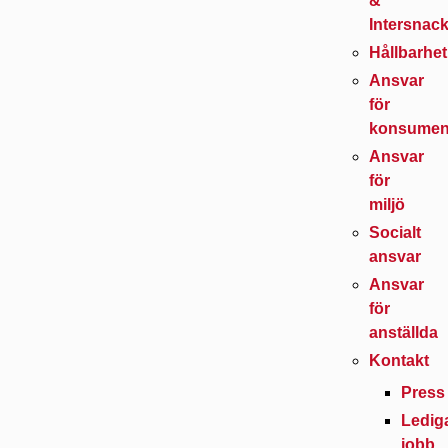
&
Intersnac
Hållbarhet
Ansvar
för
konsumen
Ansvar
för
miljö
Socialt
ansvar
Ansvar
för
anställda
Kontakt
Press
Ledig
jobb