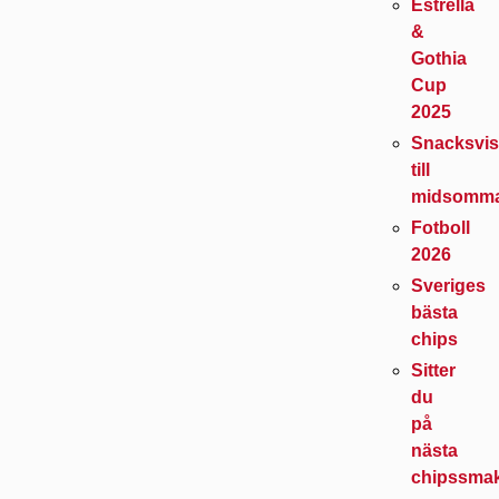
Estrella
&
Gothia
Cup
2025
Snacksvis
till
midsomm
Fotboll
2026
Sveriges
bästa
chips
Sitter
du
på
nästa
chipssma