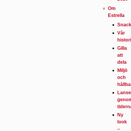
Om
Estrella
Snack
Vår
histor
Gilla
att
dela
Miljö
och
hållba
Lanse
geno
tidern
Ny
look
–