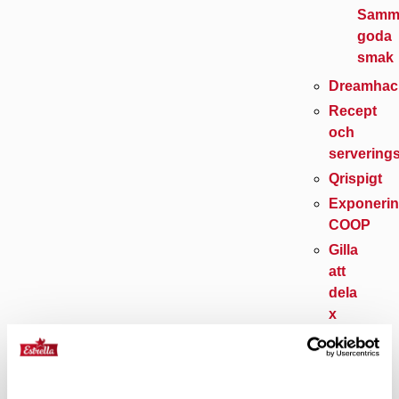
Samm
goda
smak
Dreamhac
Recept
och
serverings
Qrispigt
Exponerin
COOP
Gilla
att
dela
x
FABD
Sport
Schyssta