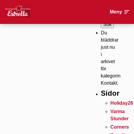
Kontakt
Sök
Meny
efter:
Du
bläddrar
just nu
i
arkivet
för
kategorin
Kontakt.
Sidor
Holiday26
Varma
Stunder
Corners