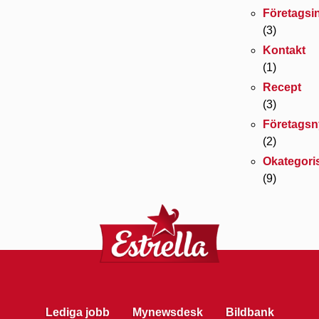
Företagsi
(3)
Kontakt
(1)
Recept
(3)
Företagsn
(2)
Okategori
(9)
Lediga jobb
Mynewsdesk
Bildbank