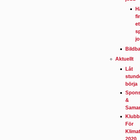
H
f
et
sp
j
Bildb
Aktuellt
Låt
stund
börja
Spons
&
Samar
Klubb
För
Klimat
2020