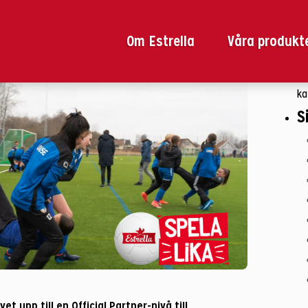
jämställd idrott
Sö
Gothia Cup 2023 – tar
ef
Om Estrella
Våra produkt
ficiell partner.
Du
ka
S
vet upp till en Official Partner-nivå till