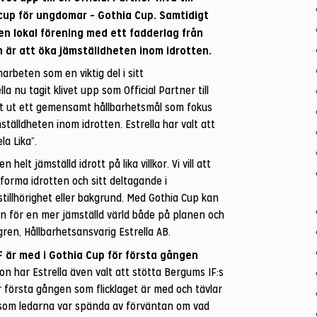
scup för ungdomar – Gothia Cup. Samtidigt
 en lokal förening med ett fadderlag från
 är att öka jämställdheten inom idrotten.
arbeten som en viktig del i sitt
la nu tagit klivet upp som Official Partner till
lt ut ett gemensamt hållbarhetsmål som fokus
tälldheten inom idrotten. Estrella har valt att
la Lika”.
n helt jämställd idrott på lika villkor. Vi vill att
forma idrotten och sitt deltagande i
stillhörighet eller bakgrund. Med Gothia Cup kan
gen för en mer jämställd värld både på planen och
ren, Hållbarhetsansvarig Estrella AB.
F är med i Gothia Cup för första gången
 har Estrella även valt att stötta Bergums IF:s
lir första gången som flicklaget är med och tävlar
a som ledarna var spända av förväntan om vad