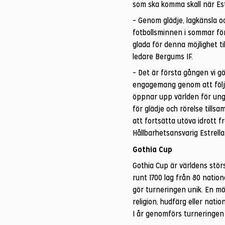
som ska komma skall när Es
– Genom glädje, lagkänsla o
fotbollsminnen i sommar för 
glada för denna möjlighet ti
ledare Bergums IF.
– Det är första gången vi gör
engagemang genom att följa 
öppnar upp världen för ung
för glädje och rörelse tillsa
att fortsätta utöva idrott 
Hållbarhetsansvarig Estrella
Gothia Cup
Gothia Cup är världens stör
runt 1700 lag från 80 natio
gör turneringen unik. En m
religion, hudfärg eller nat
I år genomförs turneringen d