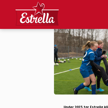
Estrella för en 
tillsammans med 
klivet upp som of
Under 2023 tar Estrella kli