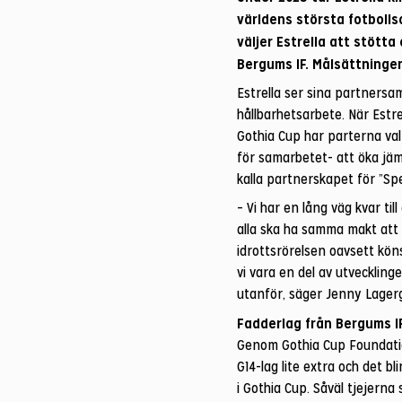
världens största fotboll
väljer Estrella att stötta
Bergums IF. Målsättningen
Estrella ser sina partnersam
hållbarhetsarbete. När Estrel
Gothia Cup har parterna va
för samarbetet- att öka jäms
kalla partnerskapet för ”Spe
– Vi har en lång väg kvar till e
alla ska ha samma makt att 
idrottsrörelsen oavsett kön
vi vara en del av utvecklin
utanför, säger Jenny Lagerg
Fadderlag från Bergums I
Genom Gothia Cup Foundation
G14-lag lite extra och det b
i Gothia Cup. Såväl tjejern