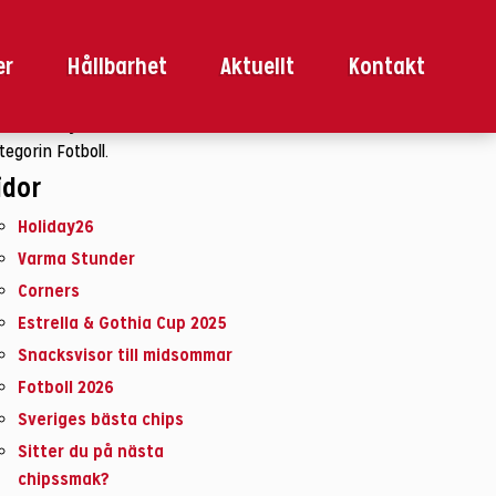
k
ter:
er
Hållbarhet
Aktuellt
Kontakt
 bläddrar just nu i arkivet för
tegorin Fotboll.
idor
Holiday26
Varma Stunder
Corners
Estrella & Gothia Cup 2025
Snacksvisor till midsommar
Fotboll 2026
Sveriges bästa chips
Sitter du på nästa
chipssmak?