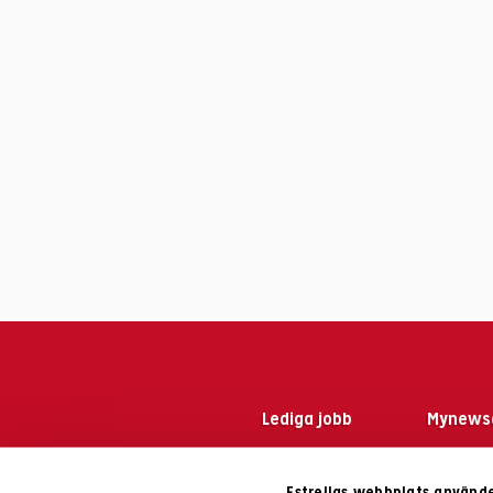
Lediga jobb
Mynews
Estrellas webbplats använde