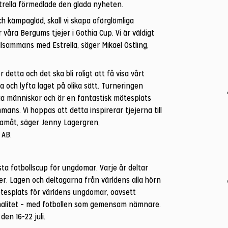
trella förmedlade den glada nyheten.
ch kämpaglöd, skall vi skapa oförglömliga
våra Bergums tjejer i Gothia Cup. Vi är väldigt
llsammans med Estrella, säger Mikael Östling,
 detta och det ska bli roligt att få visa vårt
och lyfta laget på olika sätt. Turneringen
a människor och är en fantastisk mötesplats
mmans. Vi hoppas att detta inspirerar tjejerna till
framåt, säger Jenny Lagergren,
 AB.
sta fotbollscup för ungdomar. Varje år deltar
ner. Lagen och deltagarna från världens alla hörn
ötesplats för världens ungdomar, oavsett
ionalitet – med fotbollen som gemensam nämnare.
en 16-22 juli.