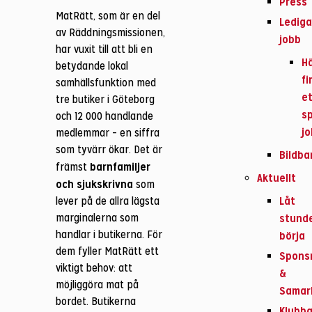
Press
MatRätt, som är en del
Ledig
av Räddningsmissionen,
jobb
har vuxit till att bli en
H
betydande lokal
fi
samhällsfunktion med
e
tre butiker i Göteborg
sp
och 12 000 handlande
j
medlemmar – en siffra
som tyvärr ökar. Det är
Bildba
barnfamiljer
främst
Aktuellt
och sjukskrivna
som
Låt
lever på de allra lägsta
marginalerna som
stund
handlar i butikerna. För
börja
dem fyller MatRätt ett
Spons
viktigt behov: att
&
möjliggöra mat på
Samar
bordet. Butikerna
Klubba