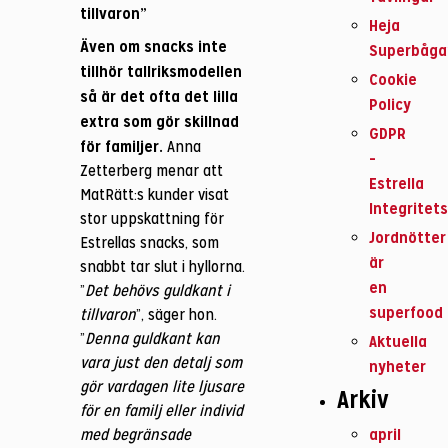
tillvaron”
Heja
Även om snacks inte
Superbåga
tillhör tallriksmodellen
Cookie
så är det ofta det lilla
Policy
extra som gör skillnad
GDPR
för familjer.
Anna
–
Zetterberg menar att
Estrella
MatRätt:s kunder visat
Integritets
stor uppskattning för
Jordnötter
Estrellas snacks, som
är
snabbt tar slut i hyllorna.
en
”
Det behövs guldkant i
superfood
tillvaron
”, säger hon.
”
Denna guldkant kan
Aktuella
vara just den detalj som
nyheter
gör vardagen lite ljusare
Arkiv
för en familj eller individ
april
med begränsade