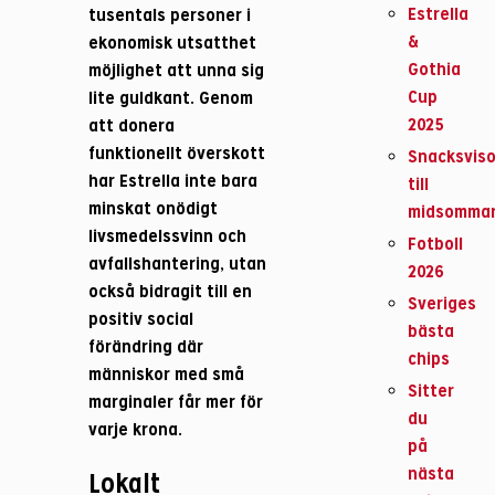
Estrella
tusentals personer i
&
ekonomisk utsatthet
Gothia
möjlighet att unna sig
Cup
lite guldkant. Genom
2025
att donera
funktionellt överskott
Snacksviso
har Estrella inte bara
till
minskat onödigt
midsomma
livsmedelssvinn och
Fotboll
avfallshantering, utan
2026
också bidragit till en
Sveriges
positiv social
bästa
förändring där
chips
människor med små
Sitter
marginaler får mer för
du
varje krona.
på
nästa
Lokalt