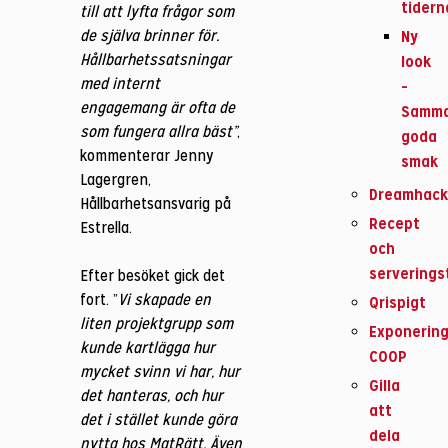
tidern
till att lyfta frågor som
de själva brinner för.
Ny
Hållbarhetssatsningar
look
med internt
–
engagemang är ofta de
Samm
som fungera allra bäst”
,
goda
kommenterar Jenny
smak
Lagergren,
Dreamhac
Hållbarhetsansvarig på
Recept
Estrella.
och
serverings
Efter besöket gick det
fort. ”
Vi skapade en
Qrispigt
liten projektgrupp som
Exponering
kunde kartlägga hur
COOP
mycket svinn vi har, hur
Gilla
det hanteras, och hur
att
det i stället kunde göra
dela
nytta hos MatRätt. Även