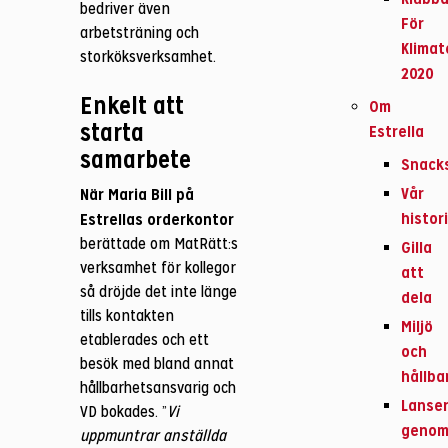
bedriver även
För
arbetsträning och
Klimat
storköksverksamhet.
2020
Enkelt att
Om
starta
Estrella
samarbete
Snack
Vår
När Maria Bill på
histor
Estrellas orderkontor
berättade om MatRätt:s
Gilla
verksamhet för kollegor
att
så dröjde det inte länge
dela
tills kontakten
Miljö
etablerades och ett
och
besök med bland annat
hållba
hållbarhetsansvarig och
Lanser
VD bokades. ”
Vi
geno
uppmuntrar anställda