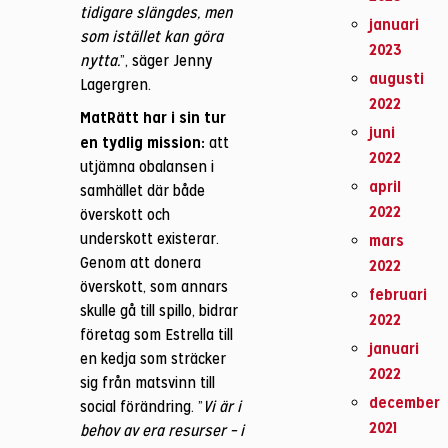
tidigare slängdes, men
januari
som istället kan göra
2023
nytta.
”, säger Jenny
augusti
Lagergren.
2022
MatRätt har i sin tur
juni
en tydlig mission:
att
2022
utjämna obalansen i
april
samhället där både
2022
överskott och
underskott existerar.
mars
Genom att donera
2022
överskott, som annars
februari
skulle gå till spillo, bidrar
2022
företag som Estrella till
januari
en kedja som sträcker
2022
sig från matsvinn till
december
social förändring. ”
Vi är i
2021
behov av era resurser – i