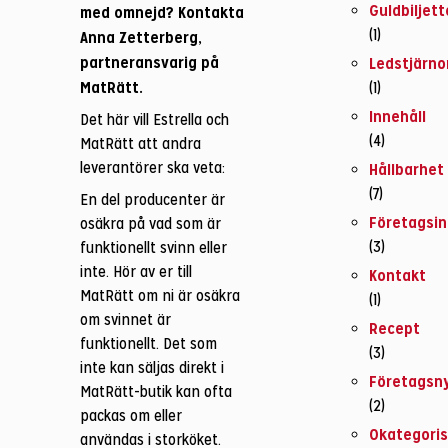
Guldbiljet
med omnejd? Kontakta
(1)
Anna Zetterberg,
partneransvarig på
Ledstjärno
MatRätt.
(1)
Innehåll
Det här vill Estrella och
(4)
MatRätt att andra
leverantörer ska veta:
Hållbarhet
(7)
En del producenter är
Företagsin
osäkra på vad som är
(3)
funktionellt svinn eller
inte. Hör av er till
Kontakt
MatRätt om ni är osäkra
(1)
om svinnet är
Recept
funktionellt. Det som
(3)
inte kan säljas direkt i
Företagsn
MatRätt-butik kan ofta
(2)
packas om eller
Okategori
användas i storköket.