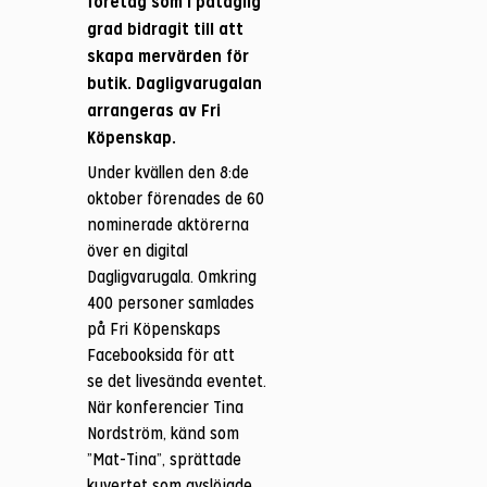
företag som i påtaglig
grad bidragit till att
skapa mervärden för
butik. Dagligvarugalan
arrangeras av Fri
Köpenskap.
Under kvällen den 8:de
oktober förenades de 60
nominerade aktörerna
över en digital
Dagligvarugala. Omkring
400 personer samlades
på Fri Köpenskaps
Facebooksida för att
se det livesända eventet.
När konferencier Tina
Nordström, känd som
”Mat-Tina”, sprättade
kuvertet som avslöjade