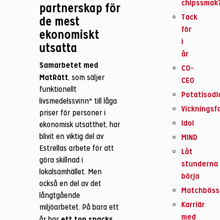
chipssmak
partnerskap för
Tack
de mest
för
ekonomiskt
i
utsatta
år
Samarbetet med
CO-
MatRätt
, som säljer
CEO
funktionellt
Potatisodl
livsmedelssvinn* till låga
Vickningsf
priser för personer i
Idol
ekonomisk utsatthet, har
blivit en viktig del av
MIND
Estrellas arbete för att
Låt
göra skillnad i
stunderna
lokalsamhället. Men
börja
också en del av det
Matchböss
långtgående
Karriär
miljöarbetet. På bara ett
med
ett ton snacks
år har