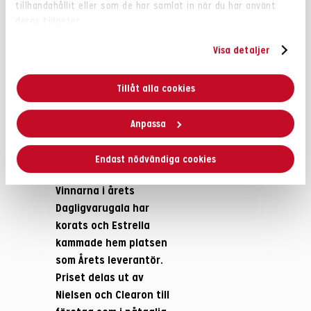
tillhandahållit eller som de har samlat in när du har använt
årets
deras tjänster.
Dagligvarugala
Visa detaljer
är korade:
Årets
Tillåt alla cookies
leverantör
Anpassa
2020 blev
Endast nödvändiga cookies
Estrella!
Vinnarna i årets
Dagligvarugala har
korats och Estrella
kammade hem platsen
som Årets leverantör.
Priset delas ut av
Nielsen och Clearon till