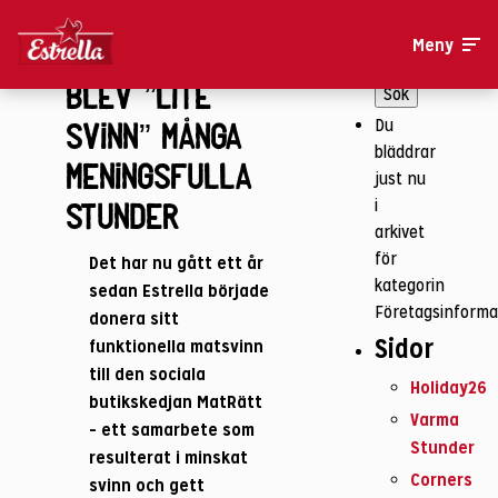
Ett år med
Sök
Meny
MatRätt: Så
efter:
blev ”lite
Du
svinn” många
bläddrar
meningsfulla
just nu
i
stunder
arkivet
för
Det har nu gått ett år
kategorin
sedan Estrella började
Företagsinforma
donera sitt
Sidor
funktionella matsvinn
till den sociala
Holiday26
butikskedjan MatRätt
Varma
– ett samarbete som
Stunder
resulterat i minskat
Corners
svinn och gett