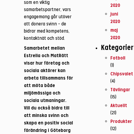
som en viktig
2020
samarbetspartner, vars
juni
engagemang går utöver
2020
att donera svinn – de
maj
bidrar med kompetens,
2020
kontaktnät och stöd.
Kategorier
Samarbetet mellan
Estrella och MatRätt
Fotboll
visar hur företag och
(1)
sociala aktörer kan
Chipsvalet
arbeta tillsammans för
(4)
att möta både
Tävlingar
miljömässiga och
(15)
sociala utmaningar.
Aktuellt
Vill du också bidra till
(21)
att minska svinn och
Produkter
skapa en positiv social
(12)
förändring i Göteborg